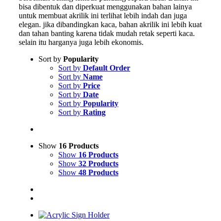
bisa dibentuk dan diperkuat menggunakan bahan lainya
untuk membuat akrilik ini terlihat lebih indah dan juga
elegan. jika dibandingkan kaca, bahan akrilik ini lebih kuat
dan tahan banting karena tidak mudah retak seperti kaca.
selain itu harganya juga lebih ekonomis.
Sort by
Popularity
Sort by
Default Order
Sort by
Name
Sort by
Price
Sort by
Date
Sort by
Popularity
Sort by
Rating
Show
16 Products
Show
16 Products
Show
32 Products
Show
48 Products