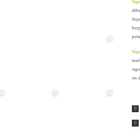
Sig
dib
Sep
ber
petu
Sign
mar
sign
on d