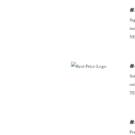
#
Si
me
NE
#
Sa
on
TE
#
Pe