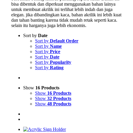
bisa dibentuk dan diperkuat menggunakan bahan lainya
untuk membuat akrilik ini terlihat lebih indah dan juga
elegan. jika dibandingkan kaca, bahan akrilik ini lebih kuat
dan tahan banting karena tidak mudah retak seperti kaca.
selain itu harganya juga lebih ekonomis.
Sort by
Date
Sort by
Default Order
Sort by
Name
Sort by
Price
Sort by
Date
Sort by
Popularity
Sort by
Rating
Show
16 Products
Show
16 Products
Show
32 Products
Show
48 Products