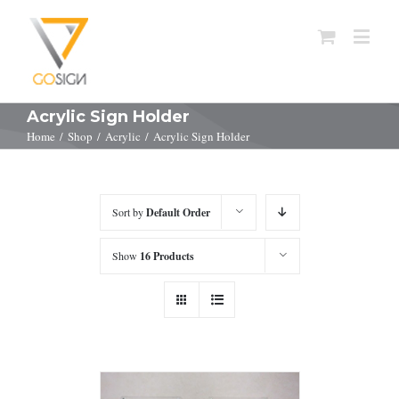
Acrylic Sign Holder
Home
/
Shop
/
Acrylic
/
Acrylic Sign Holder
Sort by
Default Order
Show
16 Products