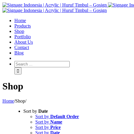
Home
Products
Shop
Portfolio
About Us
Contact
Blog
Shop
Home
/
Shop
/
Sort by
Date
Sort by
Default Order
Sort by
Name
Sort by
Price
Sort by
Date