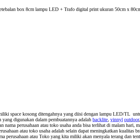
etebalan box 8cm lampu LED + Trafo digital print ukuran 50cm x 80c
liki space kosong ditengahnya yang diisi dengan lampu LED/TL untuk
an yang digunakan dalam pembuatannya adalah
backlite
,
vinnyl
outdoor
n nama perusahaan atau toko usaha anda bisa terlihat di malam hari,
usahaan atau toko usaha adalah selain dapat meningkatkan kualitas b
ma perusahaan atau Toko yang kita miliki akan menyala terang dan tent