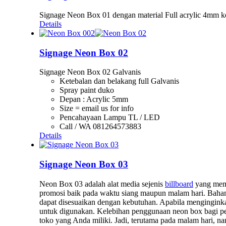
Signage Neon Box 01 dengan material Full acrylic 4mm k
Details
Signage Neon Box 02
Signage Neon Box 02 Galvanis
Ketebalan dan belakang full Galvanis
Spray paint duko
Depan : Acrylic 5mm
Size = email us for info
Pencahayaan Lampu TL / LED
Call / WA 081264573883
Details
Signage Neon Box 03
Neon Box 03 adalah alat media sejenis
billboard
yang memi
promosi baik pada waktu siang maupun malam hari. Bah
dapat disesuaikan dengan kebutuhan. Apabila menginginka
untuk digunakan. Kelebihan penggunaan neon box bagi per
toko yang Anda miliki. Jadi, terutama pada malam hari, na