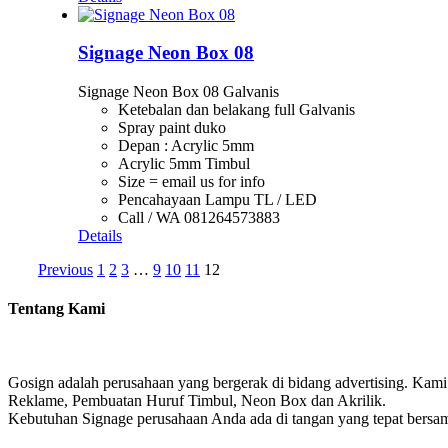
Signage Neon Box 08
Signage Neon Box 08 Galvanis
Ketebalan dan belakang full Galvanis
Spray paint duko
Depan : Acrylic 5mm
Acrylic 5mm Timbul
Size = email us for info
Pencahayaan Lampu TL / LED
Call / WA 081264573883
Details
Previous
1
2
3
…
9
10
11
12
Tentang Kami
Gosign adalah perusahaan yang bergerak di bidang advertising. Kami
Reklame, Pembuatan Huruf Timbul, Neon Box dan Akrilik.
Kebutuhan Signage perusahaan Anda ada di tangan yang tepat bersa