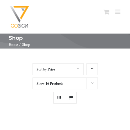
Shop
Home
/
Shop
Sort by
Price
Show
16 Products