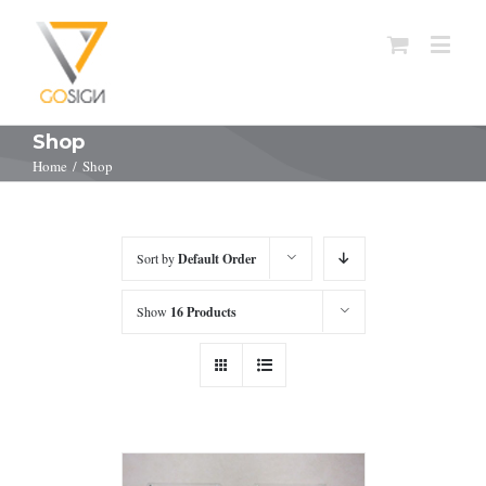
Shop
Home
/
Shop
Sort by
Default Order
Show
16 Products