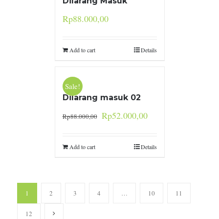
Dilarang Masuk
Rp
88.000,00
Add to cart
Details
Sale!
Dilarang masuk 02
Rp
52.000,00
Rp
88.000,00
Add to cart
Details
1
2
3
4
…
10
11
12