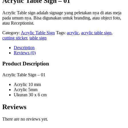
Acrylic Table Sign – 01
Acrylic Table sign adalah signage yang peletakan nya di atas meja
pada umum nya. Bisa digunakan untuk branding, atau object foto,
atau Receptionist.
Category:
Acrylic Table Sign
Tags:
acrylic
,
acrylic table sign
,
cutting sticker
,
table sign
Description
Reviews (0)
Product Description
Acrylic Table Sign – 01
Acrylic 10 mm
Acrylic 5mm
Ukuran 30 x 6 cm
Reviews
There are no reviews yet.