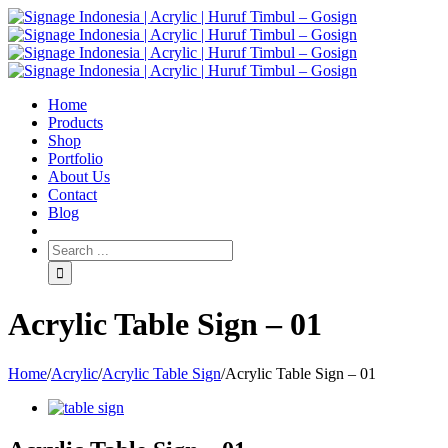
Home
Products
Shop
Portfolio
About Us
Contact
Blog
Acrylic Table Sign – 01
Home
/
Acrylic
/
Acrylic Table Sign
/
Acrylic Table Sign – 01