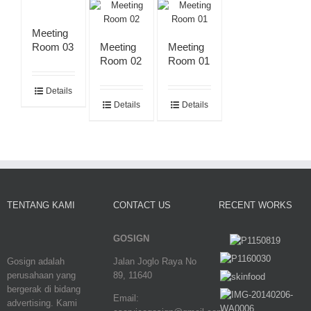
Meeting
Room 03
Meeting
Meeting
Room 02
Room 01
Details
Details
Details
TENTANG KAMI
CONTACT US
RECENT WORKS
GOSIGN
Gosign adalah
Jalan Joglo Raya No
perusahaan yang
89, 11640
bergerak di bidang
Email:
advertising. Kami