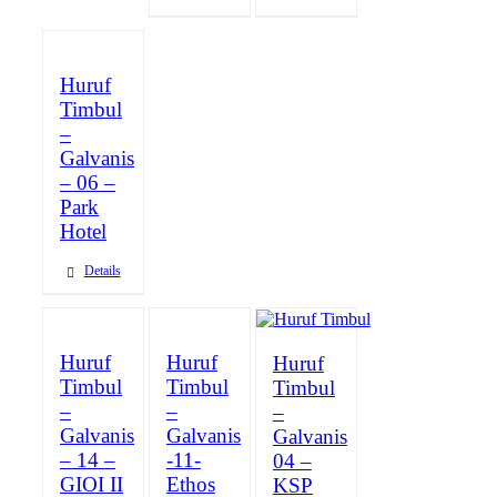
Huruf
Timbul
–
Galvanis
– 06 –
Park
Hotel
Details
Huruf
Huruf
Huruf
Timbul
Timbul
Timbul
–
–
–
Galvanis
Galvanis
Galvanis
– 14 –
-11-
04 –
GIOI II
Ethos
KSP