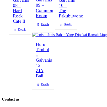
Galvanis
Galvanis
09 –
08 –
10 –
Common
Hard
The
Room
Rock
Pakubuwono
Cafe II
Details
Details
Details
Huruf
Timbul
–
Galvanis
12 -
ZIA
Bali
Details
Contact us