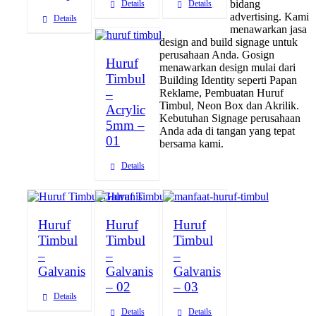
bidang
Details
Details
advertising. Kami
Details
menawarkan jasa
design and build signage untuk
perusahaan Anda. Gosign
Huruf
menawarkan design mulai dari
Timbul
Building Identity seperti Papan
–
Reklame, Pembuatan Huruf
Timbul, Neon Box dan Akrilik.
Acrylic
Kebutuhan Signage perusahaan
5mm –
Anda ada di tangan yang tepat
01
bersama kami.
Details
Huruf
Huruf
Huruf
Timbul
Timbul
Timbul
–
–
–
Galvanis
Galvanis
Galvanis
– 02
– 03
Details
Details
Details