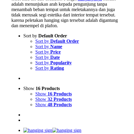
adalah menunjukan arah kepada pengunjung tanpa
menambah beban tempat untuk meletakannya dan juga
tidak merusak segi estetika dari interior tempat tersebut.
karena peletakan hanging sign tersebut adalah digantung
dan menempel di plafon.
Sort by
Default Order
Sort by
Default Order
Sort by
Name
Sort by
Price
Sort by
Date
Sort by
Popularity
Sort by
Rating
Show
16 Products
Show
16 Products
Show
32 Products
Show
48 Products