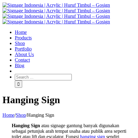
Home
Products
Shop
Portfolio
About Us
Contact
Blog
Hanging Sign
Home
/
Shop
/
Hanging Sign
Hanging Sign
atau signage gantung banyak digunakan
sebagai petunjuk arah tempat usaha atau publik area seperti
toilet atau lift dan escalator. Fungsi
hanging sign
sendiri