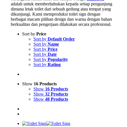
adalah untuk memberitahukan kepada setiap pengunjung
dimana letak toilet dari sebuah gedung atau tempat yang
dikunjungi. Kami memproduksi toilet sign dengan
berbagai macam pilihan design dan warna dengan bahan
berkualitas dan pengerjaan dilakukan secara profesional.
Sort by
Price
Sort by
Default Order
Sort by
Name
Sort by
Price
Sort by
Date
Sort by
Popularity
Sort by
Rating
Show
16 Products
Show
16 Products
Show
32 Products
Show
48 Products