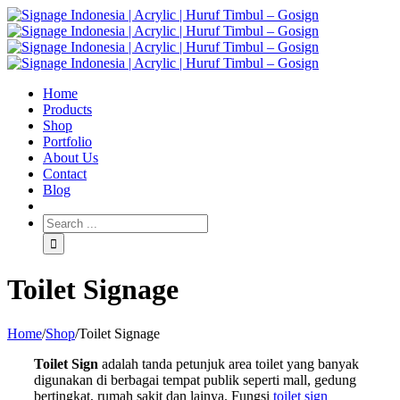
Home
Products
Shop
Portfolio
About Us
Contact
Blog
Toilet Signage
Home
/
Shop
/
Toilet Signage
Toilet Sign
adalah tanda petunjuk area toilet yang banyak
digunakan di berbagai tempat publik seperti mall, gedung
bertingkat, rumah sakit dan lainya. Fungsi
toilet sign