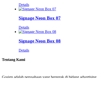
Details
Signage Neon Box 07
Details
Signage Neon Box 08
Details
Tentang Kami
Gosign adalah perusahaan yang bergerak di bidang advertising.
Kami menawarkan jasa design and build signage untuk perusahaan
Anda. Gosign menawarkan design mulai dari Building Identity
seperti Papan Reklame, Pembuatan Huruf Timbul, Neon Box dan
Akrilik.
Kebutuhan Signage perusahaan Anda ada di tangan yang tepat
bersama kami.