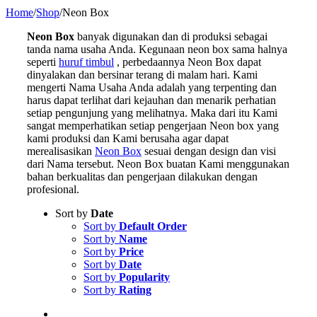
Home
/
Shop
/
Neon Box
Neon Box
banyak digunakan dan di produksi sebagai
tanda nama usaha Anda. Kegunaan neon box sama halnya
seperti
huruf timbul
, perbedaannya Neon Box dapat
dinyalakan dan bersinar terang di malam hari. Kami
mengerti Nama Usaha Anda adalah yang terpenting dan
harus dapat terlihat dari kejauhan dan menarik perhatian
setiap pengunjung yang melihatnya. Maka dari itu Kami
sangat memperhatikan setiap pengerjaan Neon box yang
kami produksi dan Kami berusaha agar dapat
merealisasikan
Neon Box
sesuai dengan design dan visi
dari Nama tersebut. Neon Box buatan Kami menggunakan
bahan berkualitas dan pengerjaan dilakukan dengan
profesional.
Sort by
Date
Sort by
Default Order
Sort by
Name
Sort by
Price
Sort by
Date
Sort by
Popularity
Sort by
Rating