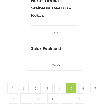
Huruf Timbul –
Stainless steel 03 –
Kokas
Details
Jalur Evakuasi
Details
1
2
3
4
5
6
7
8
…
10
11
12