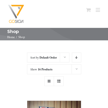
Shop
Home
/
Shop
Sort by
Default Order
Show
16 Products