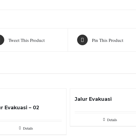
Tweet This Product
Pin This Product
Jalur Evakuasi
ur Evakuasi – 02
Details
Details