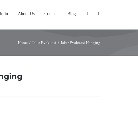
folio
About Us
Contact
Blog
Home
/
Jalur Evakuasi
/
Jalur Evakuasi Hanging
anging