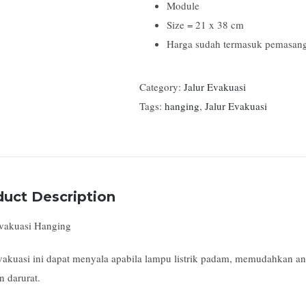
Module
Size = 21 x 38 cm
Harga sudah termasuk pemasanga
Category:
Jalur Evakuasi
Tags:
hanging
,
Jalur Evakuasi
duct Description
Evakuasi Hanging
evakuasi ini dapat menyala apabila lampu listrik padam, memudahkan a
n darurat.