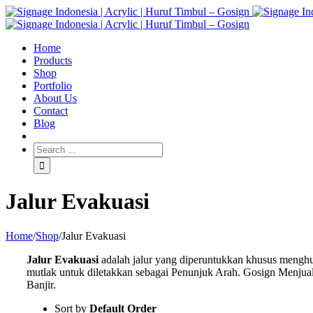
Home
Products
Shop
Portfolio
About Us
Contact
Blog
Jalur Evakuasi
Home
/
Shop
/
Jalur Evakuasi
Jalur Evakuasi
adalah jalur yang diperuntukkan khusus menghu
mutlak untuk diletakkan sebagai Penunjuk Arah. Gosign Menj
Banjir.
Sort by
Default Order