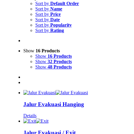
Sort by
Default Order
Sort by
Name
Sort by
Price
Sort by
Date
Sort by
Popularity
Sort by
Rating
Show
16 Products
Show
16 Products
Show
32 Products
Show
48 Products
Jalur Evakuasi Hanging
Details
Jalur Evakuasi / Exit