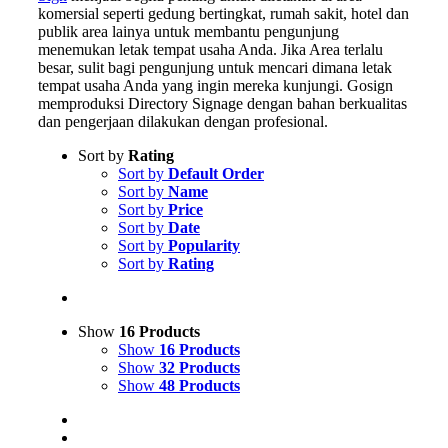
komersial seperti gedung bertingkat, rumah sakit, hotel dan
publik area lainya untuk membantu pengunjung
menemukan letak tempat usaha Anda. Jika Area terlalu
besar, sulit bagi pengunjung untuk mencari dimana letak
tempat usaha Anda yang ingin mereka kunjungi. Gosign
memproduksi Directory Signage dengan bahan berkualitas
dan pengerjaan dilakukan dengan profesional.
Sort by
Rating
Sort by
Default Order
Sort by
Name
Sort by
Price
Sort by
Date
Sort by
Popularity
Sort by
Rating
Show
16 Products
Show
16 Products
Show
32 Products
Show
48 Products