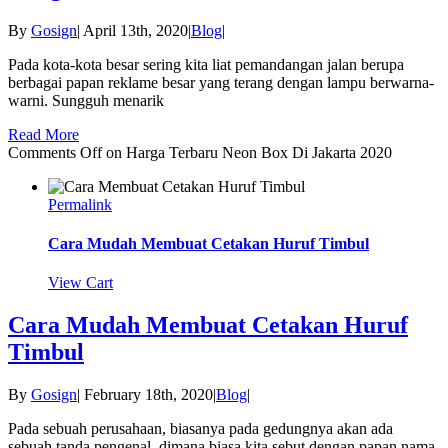
By
Gosign
|
April 13th, 2020
|
Blog
|
Pada kota-kota besar sering kita liat pemandangan jalan berupa
berbagai papan reklame besar yang terang dengan lampu berwarna-
warni. Sungguh menarik
Read More
Comments Off
on Harga Terbaru Neon Box Di Jakarta 2020
Permalink
Cara Mudah Membuat Cetakan Huruf Timbul
View Cart
Cara Mudah Membuat Cetakan Huruf
Timbul
By
Gosign
|
February 18th, 2020
|
Blog
|
Pada sebuah perusahaan, biasanya pada gedungnya akan ada
sebuah tanda pengenal, dimana biasa kita sebut dengan papan nama