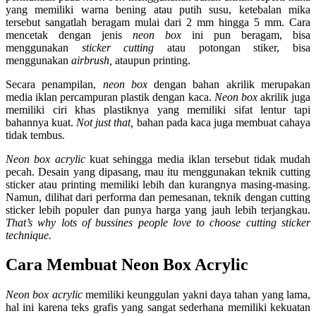
yang memiliki warna bening atau putih susu, ketebalan mika
tersebut sangatlah beragam mulai dari 2 mm hingga 5 mm. Cara
mencetak dengan jenis
neon box
ini pun beragam, bisa
menggunakan
sticker cutting
atau potongan stiker, bisa
menggunakan
airbrush,
ataupun printing.
Secara penampilan,
neon box
dengan bahan akrilik merupakan
media iklan percampuran plastik dengan kaca.
Neon box
akrilik juga
memiliki ciri khas plastiknya yang memiliki sifat lentur tapi
bahannya kuat.
Not just that,
bahan pada kaca juga membuat cahaya
tidak tembus.
Neon box acrylic
kuat sehingga media iklan tersebut tidak mudah
pecah. Desain yang dipasang, mau itu menggunakan teknik cutting
sticker atau printing memiliki lebih dan kurangnya masing-masing.
Namun, dilihat dari performa dan pemesanan, teknik dengan cutting
sticker lebih populer dan punya harga yang jauh lebih terjangkau.
That’s why lots of bussines people love to choose cutting sticker
technique.
Cara Membuat Neon Box Acrylic
Neon box acrylic
memiliki keunggulan yakni daya tahan yang lama,
hal ini karena teks grafis yang sangat sederhana memiliki kekuatan