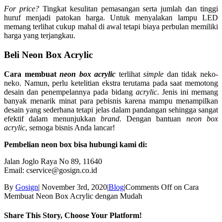
For price?
Tingkat kesulitan pemasangan serta jumlah dan tinggi
huruf menjadi patokan harga. Untuk menyalakan lampu LED
memang terlihat cukup mahal di awal tetapi biaya perbulan memiliki
harga yang terjangkau.
Beli Neon Box Acrylic
Cara membuat
neon box acrylic
terlihat
simple
dan tidak neko-
neko. Namun, perlu ketelitian ekstra terutama pada saat memotong
desain dan penempelannya pada bidang
acrylic
. Jenis ini memang
banyak menarik minat para pebisnis karena mampu menampilkan
desain yang sederhana tetapi jelas dalam pandangan sehingga sangat
efektif dalam menunjukkan
brand
. Dengan bantuan
neon box
acrylic
, semoga bisnis Anda lancar!
Pembelian neon box bisa hubungi kami di:
Jalan Joglo Raya No 89, 11640
Email: cservice@gosign.co.id
By
Gosign
|
November 3rd, 2020
|
Blog
|
Comments Off
on Cara
Membuat Neon Box Acrylic dengan Mudah
Share This Story, Choose Your Platform!