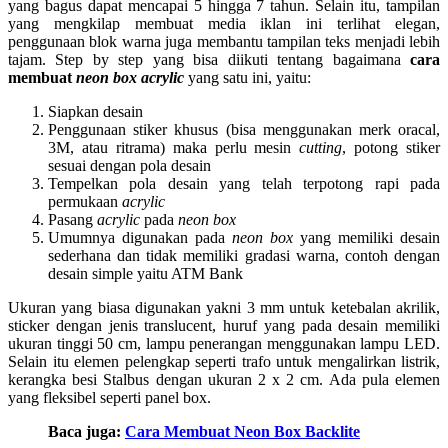
yang bagus dapat mencapai 5 hingga 7 tahun. Selain itu, tampilan
yang mengkilap membuat media iklan ini terlihat elegan,
penggunaan blok warna juga membantu tampilan teks menjadi lebih
tajam. Step by step yang bisa diikuti tentang bagaimana
cara
membuat
neon box acrylic
yang satu ini, yaitu:
Siapkan desain
Penggunaan stiker khusus (bisa menggunakan merk oracal,
3M, atau ritrama) maka perlu mesin
cutting
, potong stiker
sesuai dengan pola desain
Tempelkan pola desain yang telah terpotong rapi pada
permukaan
acrylic
Pasang
acrylic
pada
neon box
Umumnya digunakan pada
neon box
yang memiliki desain
sederhana dan tidak memiliki gradasi warna, contoh dengan
desain simple yaitu ATM Bank
Ukuran yang biasa digunakan yakni 3 mm untuk ketebalan akrilik,
sticker dengan jenis translucent, huruf yang pada desain memiliki
ukuran tinggi 50 cm, lampu penerangan menggunakan lampu LED.
Selain itu elemen pelengkap seperti trafo untuk mengalirkan listrik,
kerangka besi Stalbus dengan ukuran 2 x 2 cm. Ada pula elemen
yang fleksibel seperti panel box.
Baca juga:
Cara Membuat Neon Box Backlite