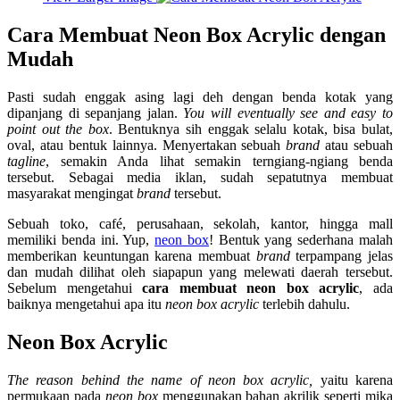
Cara Membuat Neon Box Acrylic dengan
Mudah
Pasti sudah enggak asing lagi deh dengan benda kotak yang
dipanjang di sepanjang jalan.
You will eventually see and easy to
point out the box
. Bentuknya sih enggak selalu kotak, bisa bulat,
oval, atau bentuk lainnya. Menyertakan sebuah
brand
atau sebuah
tagline
, semakin Anda lihat semakin terngiang-ngiang benda
tersebut. Sebagai media iklan, sudah sepatutnya membuat
masyarakat mengingat
brand
tersebut.
Sebuah toko, café, perusahaan, sekolah, kantor, hingga mall
memiliki benda ini. Yup,
neon box
! Bentuk yang sederhana malah
memberikan keuntungan karena membuat
brand
terpampang jelas
dan mudah dilihat oleh siapapun yang melewati daerah tersebut.
Sebelum mengetahui
cara membuat neon box acrylic
, ada
baiknya mengetahui apa itu
neon box acrylic
terlebih dahulu.
Neon Box Acrylic
The reason behind the name of neon box acrylic,
yaitu karena
permukaan pada
neon box
menggunakan bahan akrilik seperti mika