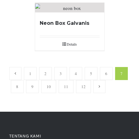
Neon Box Galvanis
Details
1
2
3
4
5
6
7
8
9
10
11
12
TENTANG KAMI