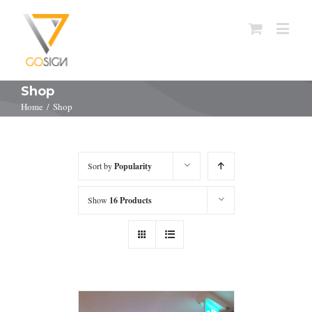
Shop
Home
/
Shop
Sort by
Popularity
Show
16 Products