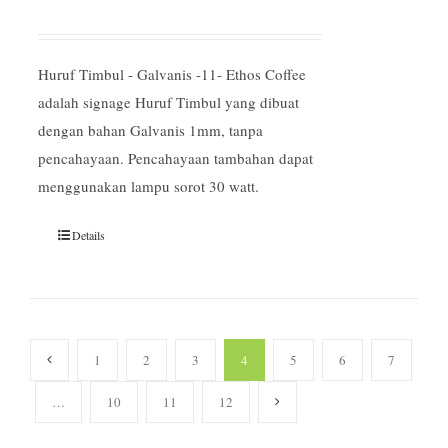
Huruf Timbul - Galvanis -11- Ethos Coffee
adalah signage Huruf Timbul yang dibuat
dengan bahan Galvanis 1mm, tanpa
pencahayaan. Pencahayaan tambahan dapat
menggunakan lampu sorot 30 watt.
Details
1
2
3
4
5
6
7
…
10
11
12