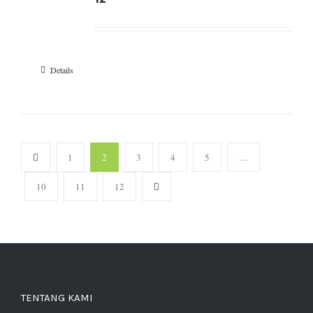
Details
1
2
3
4
5
…
10
11
12
TENTANG KAMI