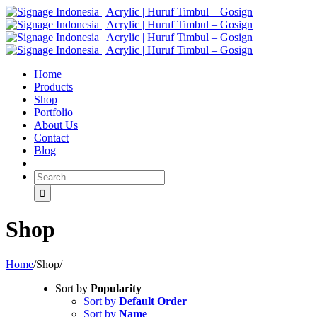
Home
Products
Shop
Portfolio
About Us
Contact
Blog
Shop
Home
/
Shop
/
Sort by
Popularity
Sort by
Default Order
Sort by
Name