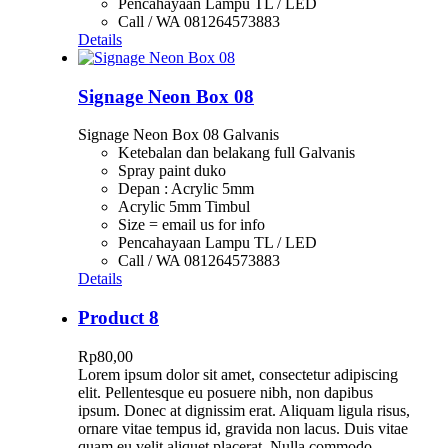
Pencahayaan Lampu TL / LED
Call / WA 081264573883
Details
Signage Neon Box 08
Signage Neon Box 08 Galvanis
Ketebalan dan belakang full Galvanis
Spray paint duko
Depan : Acrylic 5mm
Acrylic 5mm Timbul
Size = email us for info
Pencahayaan Lampu TL / LED
Call / WA 081264573883
Details
Product 8
Rp
80,00
Lorem ipsum dolor sit amet, consectetur adipiscing
elit. Pellentesque eu posuere nibh, non dapibus
ipsum. Donec at dignissim erat. Aliquam ligula risus,
ornare vitae tempus id, gravida non lacus. Duis vitae
quam eu velit aliquet placerat. Nulla commodo