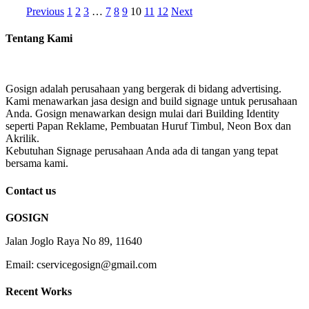
Previous
1
2
3
…
7
8
9
10
11
12
Next
Tentang Kami
Gosign adalah perusahaan yang bergerak di bidang advertising.
Kami menawarkan jasa design and build signage untuk perusahaan
Anda. Gosign menawarkan design mulai dari Building Identity
seperti Papan Reklame, Pembuatan Huruf Timbul, Neon Box dan
Akrilik.
Kebutuhan Signage perusahaan Anda ada di tangan yang tepat
bersama kami.
Contact us
GOSIGN
Jalan Joglo Raya No 89, 11640
Email: cservicegosign@gmail.com
Recent Works