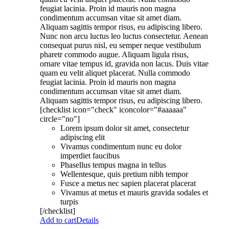
feugiat lacinia. Proin id mauris non magna
condimentum accumsan vitae sit amet diam.
Aliquam sagittis tempor risus, eu adipiscing libero.
Nunc non arcu luctus leo luctus consectetur. Aenean
consequat purus nisl, eu semper neque vestibulum
pharetr commodo augue. Aliquam ligula risus,
ornare vitae tempus id, gravida non lacus. Duis vitae
quam eu velit aliquet placerat. Nulla commodo
feugiat lacinia. Proin id mauris non magna
condimentum accumsan vitae sit amet diam.
Aliquam sagittis tempor risus, eu adipiscing libero.
[checklist icon="check" iconcolor="#aaaaaa"
circle="no"]
Lorem ipsum dolor sit amet, consectetur
adipiscing elit
Vivamus condimentum nunc eu dolor
imperdiet faucibus
Phasellus tempus magna in tellus
Wellentesque, quis pretium nibh tempor
Fusce a metus nec sapien placerat placerat
Vivamus at metus et mauris gravida sodales et
turpis
[/checklist]
Add to cart
Details