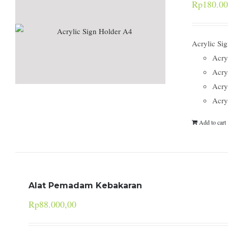
Rp
180.00
Acrylic Si
Acry
Acry
Acry
Acry
Add to cart
Alat Pemadam Kebakaran
Rp
88.000,00