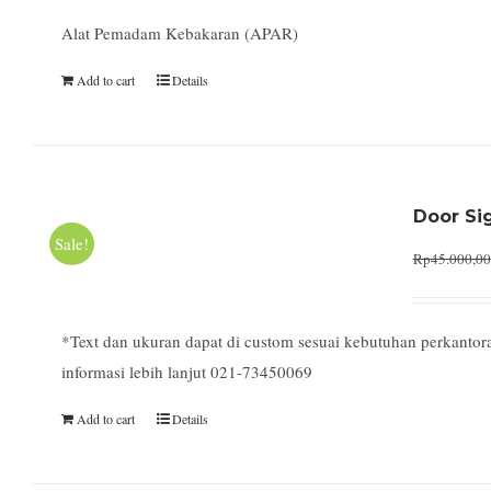
Alat Pemadam Kebakaran (APAR)
Add to cart
Details
Door Si
Sale!
Rp
45.000,00
*Text dan ukuran dapat di custom sesuai kebutuhan perkantor
informasi lebih lanjut 021-73450069
Add to cart
Details