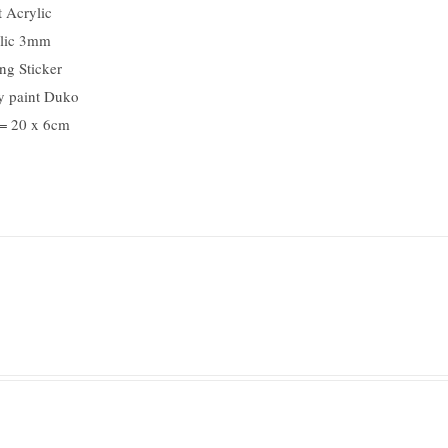
 Acrylic
lic 3mm
ng Sticker
y paint Duko
 = 20 x 6cm