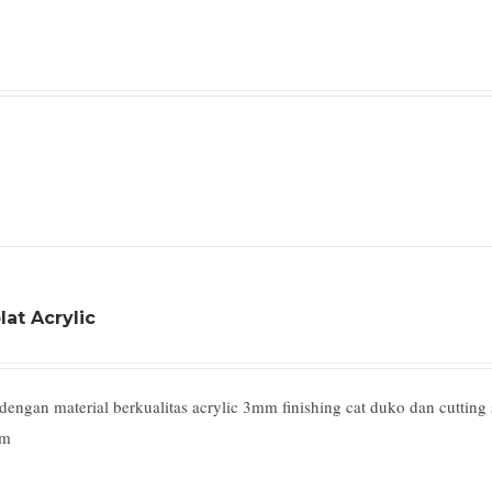
lat Acrylic
ngan material berkualitas acrylic 3mm finishing cat duko dan cutting s
mm