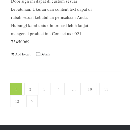
Door sign ini dapat di custom sesuai
kebutuhan. Ukuran dan content text dapat di
rubah sesuai kebutuhan perusahaan Anda.
Hubungi kami untuk informasi lebih lanjut
mengenai product ini. Contact us : 021-
73450069
Add to cart
Details
1
2
3
4
…
10
11
12