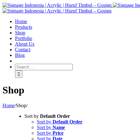
Home
Products
Shop
Portfolio
About Us
Contact
Blog
Shop
Home
/
Shop
/
Sort by
Default Order
Sort by
Default Order
Sort by
Name
Sort by
Price
Sort by
Date