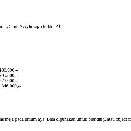
 4mm, 5mm Acrylic sign holder A0
180.000,--
205.000,--
225.000,--
 346.000,--
tas meja pada umum nya. Bisa digunakan untuk branding, atau object fot