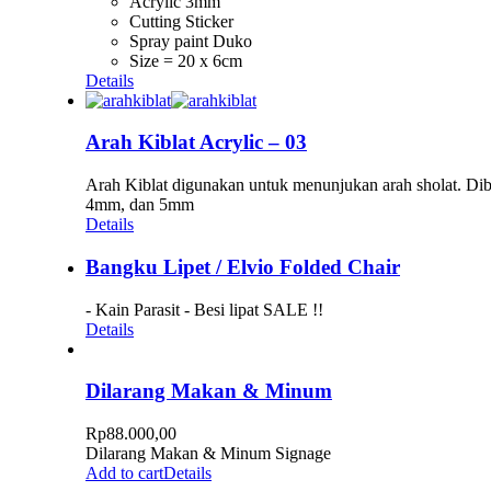
Acrylic 3mm
Cutting Sticker
Spray paint Duko
Size = 20 x 6cm
Details
Arah Kiblat Acrylic – 03
Arah Kiblat digunakan untuk menunjukan arah sholat. Dibua
4mm, dan 5mm
Details
Bangku Lipet / Elvio Folded Chair
- Kain Parasit - Besi lipat SALE !!
Details
Dilarang Makan & Minum
Rp
88.000,00
Dilarang Makan & Minum Signage
Add to cart
Details