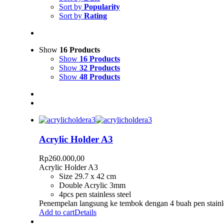
Sort by
Popularity
Sort by
Rating
Show
16 Products
Show
16 Products
Show
32 Products
Show
48 Products
Acrylic Holder A3
Rp
260.000,00
Acrylic Holder A3
Size 29.7 x 42 cm
Double Acrylic 3mm
4pcs pen stainless steel
Penempelan langsung ke tembok dengan 4 buah pen stainle
Add to cart
Details