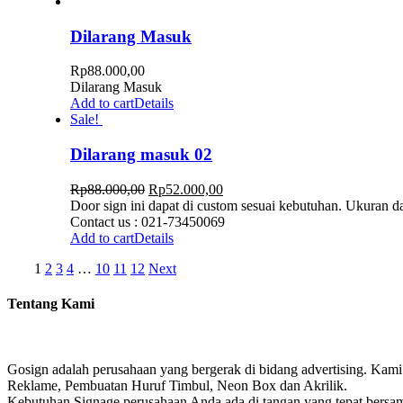
Dilarang Masuk
Rp
88.000,00
Dilarang Masuk
Add to cart
Details
Sale!
Dilarang masuk 02
Rp
88.000,00
Rp
52.000,00
Door sign ini dapat di custom sesuai kebutuhan. Ukuran da
Contact us : 021-73450069
Add to cart
Details
1
2
3
4
…
10
11
12
Next
Tentang Kami
Gosign adalah perusahaan yang bergerak di bidang advertising. Kami
Reklame, Pembuatan Huruf Timbul, Neon Box dan Akrilik.
Kebutuhan Signage perusahaan Anda ada di tangan yang tepat bersa