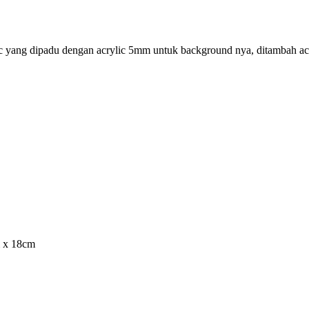
ic yang dipadu dengan acrylic 5mm untuk background nya, ditambah acr
m x 18cm