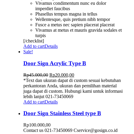
Vivamus condimentum nunc eu dolor
imperdiet faucibus
Phasellus tempus magna in tellus
Wellentesque, quis pretium nibh tempor
Fusce a metus nec sapien placerat placerat
Vivamus at metus et mauris gravida sodales et
turpis
[/checklist]
Add to cart
Details
Sale!
Door Sign Acrylic Type B
Rp
45.000,00
Rp
20.000,00
*Text dan ukuran dapat di custom sesuai kebutuhan
perkantoran Anda, ukuran dan pemilihan material
juga dapat di custom. Hubungi kami untuk informasi
lebih lanjut 021-73450069
Add to cart
Details
Door Sign Stainless Steel type B
Rp
100.000,00
Contact us 021-73450069 Cservice@gosign.co.id