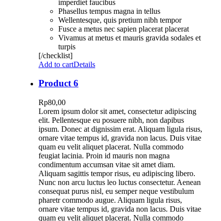
imperdiet faucibus
Phasellus tempus magna in tellus
Wellentesque, quis pretium nibh tempor
Fusce a metus nec sapien placerat placerat
Vivamus at metus et mauris gravida sodales et
turpis
[/checklist]
Add to cart
Details
Product 6
Rp
80,00
Lorem ipsum dolor sit amet, consectetur adipiscing
elit. Pellentesque eu posuere nibh, non dapibus
ipsum. Donec at dignissim erat. Aliquam ligula risus,
ornare vitae tempus id, gravida non lacus. Duis vitae
quam eu velit aliquet placerat. Nulla commodo
feugiat lacinia. Proin id mauris non magna
condimentum accumsan vitae sit amet diam.
Aliquam sagittis tempor risus, eu adipiscing libero.
Nunc non arcu luctus leo luctus consectetur. Aenean
consequat purus nisl, eu semper neque vestibulum
pharetr commodo augue. Aliquam ligula risus,
ornare vitae tempus id, gravida non lacus. Duis vitae
quam eu velit aliquet placerat. Nulla commodo