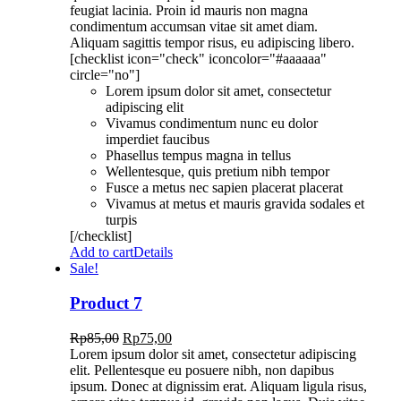
feugiat lacinia. Proin id mauris non magna
condimentum accumsan vitae sit amet diam.
Aliquam sagittis tempor risus, eu adipiscing libero.
[checklist icon="check" iconcolor="#aaaaaa"
circle="no"]
Lorem ipsum dolor sit amet, consectetur
adipiscing elit
Vivamus condimentum nunc eu dolor
imperdiet faucibus
Phasellus tempus magna in tellus
Wellentesque, quis pretium nibh tempor
Fusce a metus nec sapien placerat placerat
Vivamus at metus et mauris gravida sodales et
turpis
[/checklist]
Add to cart
Details
Sale!
Product 7
Rp
85,00
Rp
75,00
Lorem ipsum dolor sit amet, consectetur adipiscing
elit. Pellentesque eu posuere nibh, non dapibus
ipsum. Donec at dignissim erat. Aliquam ligula risus,