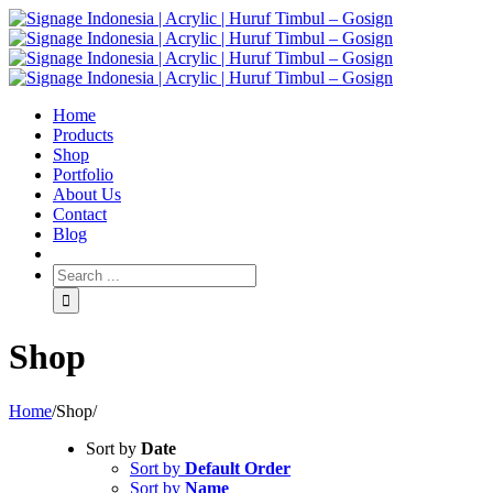
Home
Products
Shop
Portfolio
About Us
Contact
Blog
Shop
Home
/
Shop
/
Sort by
Date
Sort by
Default Order
Sort by
Name