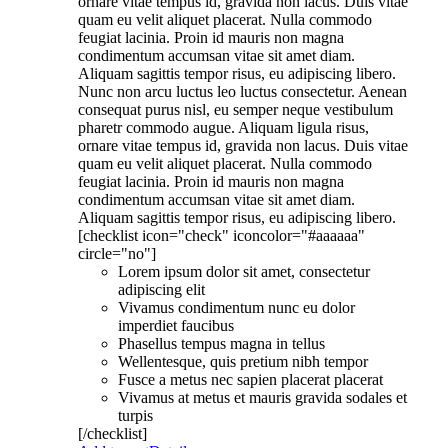
ornare vitae tempus id, gravida non lacus. Duis vitae
quam eu velit aliquet placerat. Nulla commodo
feugiat lacinia. Proin id mauris non magna
condimentum accumsan vitae sit amet diam.
Aliquam sagittis tempor risus, eu adipiscing libero.
Nunc non arcu luctus leo luctus consectetur. Aenean
consequat purus nisl, eu semper neque vestibulum
pharetr commodo augue. Aliquam ligula risus,
ornare vitae tempus id, gravida non lacus. Duis vitae
quam eu velit aliquet placerat. Nulla commodo
feugiat lacinia. Proin id mauris non magna
condimentum accumsan vitae sit amet diam.
Aliquam sagittis tempor risus, eu adipiscing libero.
[checklist icon="check" iconcolor="#aaaaaa"
circle="no"]
Lorem ipsum dolor sit amet, consectetur
adipiscing elit
Vivamus condimentum nunc eu dolor
imperdiet faucibus
Phasellus tempus magna in tellus
Wellentesque, quis pretium nibh tempor
Fusce a metus nec sapien placerat placerat
Vivamus at metus et mauris gravida sodales et
turpis
[/checklist]