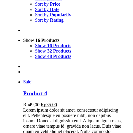
Sort by
Price
Sort by
Date
Sort by
Popularity
Sort by
Rating
Show
16 Products
Show
16 Products
Show
32 Products
Show
48 Products
Sale!
Product 4
Rp
49,00
Rp
35,00
Lorem ipsum dolor sit amet, consectetur adipiscing
elit. Pellentesque eu posuere nibh, non dapibus
ipsum. Donec at dignissim erat. Aliquam ligula risus,
ornare vitae tempus id, gravida non lacus. Duis vitae
quam eu velit aliquet placerat. Nulla commodo