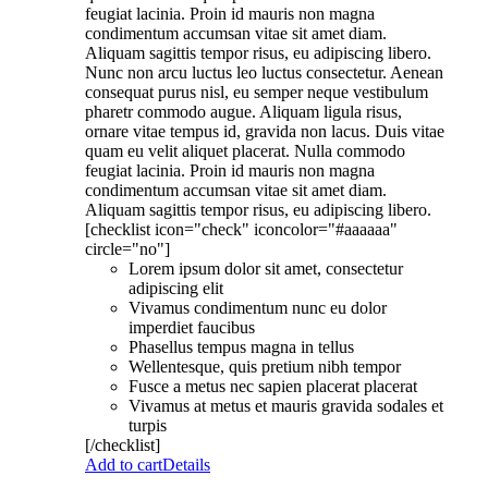
feugiat lacinia. Proin id mauris non magna
condimentum accumsan vitae sit amet diam.
Aliquam sagittis tempor risus, eu adipiscing libero.
Nunc non arcu luctus leo luctus consectetur. Aenean
consequat purus nisl, eu semper neque vestibulum
pharetr commodo augue. Aliquam ligula risus,
ornare vitae tempus id, gravida non lacus. Duis vitae
quam eu velit aliquet placerat. Nulla commodo
feugiat lacinia. Proin id mauris non magna
condimentum accumsan vitae sit amet diam.
Aliquam sagittis tempor risus, eu adipiscing libero.
[checklist icon="check" iconcolor="#aaaaaa"
circle="no"]
Lorem ipsum dolor sit amet, consectetur
adipiscing elit
Vivamus condimentum nunc eu dolor
imperdiet faucibus
Phasellus tempus magna in tellus
Wellentesque, quis pretium nibh tempor
Fusce a metus nec sapien placerat placerat
Vivamus at metus et mauris gravida sodales et
turpis
[/checklist]
Add to cart
Details