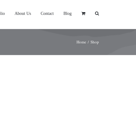
lio
About Us
Contact
Blog
Home
/
Shop