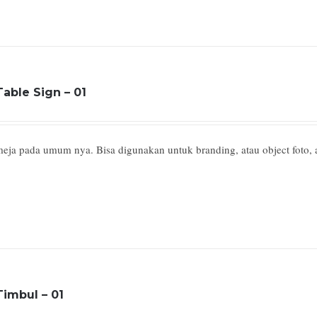
Table Sign – 01
 meja pada umum nya. Bisa digunakan untuk branding, atau object foto, 
Timbul – 01