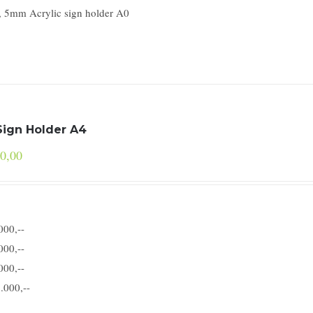
, 5mm Acrylic sign holder A0
Sign Holder A4
0,00
000,--
000,--
000,--
.000,--