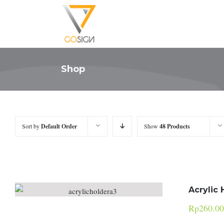
Shop
Sort by
Default Order
Show
48 Products
Acrylic 
Rp
260.00