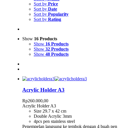
Sort by
Price
Sort by
Date
Sort by
Popularity
Sort by
Rating
Show
16 Products
Show
16 Products
Show
32 Products
Show
48 Products
Acrylic Holder A3
Rp
260.000,00
Acrylic Holder A3
Size 29.7 x 42 cm
Double Acrylic 3mm
4pcs pen stainless steel
Penempelan langsung ke tembok dengan 4 buah pen