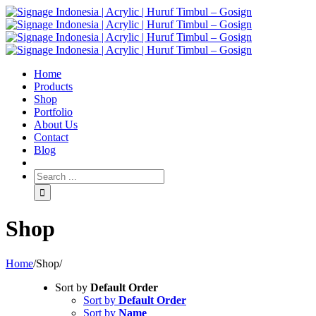
Home
Products
Shop
Portfolio
About Us
Contact
Blog
Shop
Home
/
Shop
/
Sort by
Default Order
Sort by
Default Order
Sort by
Name