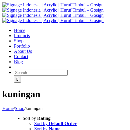
Home
Products
Shop
Portfolio
About Us
Contact
Blog
kuningan
Home
/
Shop
/
kuningan
Sort by
Rating
Sort by
Default Order
Sort by
Name