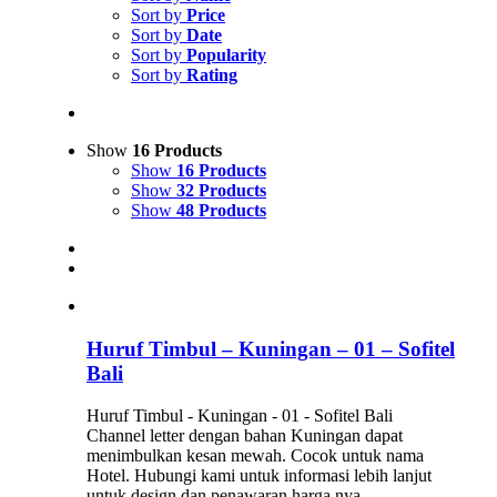
Sort by
Price
Sort by
Date
Sort by
Popularity
Sort by
Rating
Show
16 Products
Show
16 Products
Show
32 Products
Show
48 Products
Huruf Timbul – Kuningan – 01 – Sofitel
Bali
Huruf Timbul - Kuningan - 01 - Sofitel Bali
Channel letter dengan bahan Kuningan dapat
menimbulkan kesan mewah. Cocok untuk nama
Hotel. Hubungi kami untuk informasi lebih lanjut
untuk design dan penawaran harga nya.