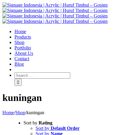
Home
Products
Shop
Portfolio
About Us
Contact
Blog
kuningan
Home
/
Shop
/
kuningan
Sort by
Rating
Sort by
Default Order
Sort by
Name