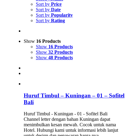
Sort by
Price
Sort by
Date
Sort by
Popularity
Sort by
Rating
Show
16 Products
Show
16 Products
Show
32 Products
Show
48 Products
Huruf Timbul – Kuningan – 01 – Sofitel
Bali
Huruf Timbul - Kuningan - 01 - Sofitel Bali
Channel letter dengan bahan Kuningan dapat
menimbulkan kesan mewah. Cocok untuk nama
Hotel. Hubungi kami untuk informasi lebih lanjut
untuk design dan penawaran harga nya.