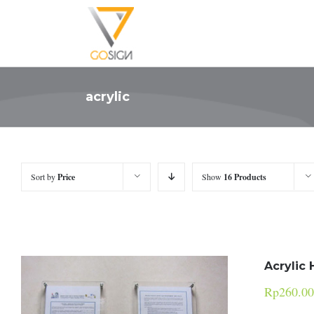
acrylic
Sort by
Price
Show
16 Products
Acrylic 
Rp
260.00