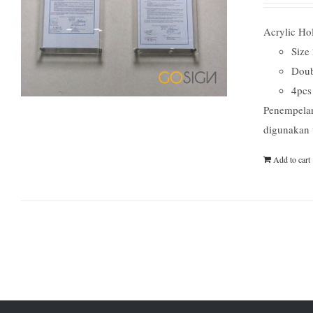
Acrylic Ho
Size
Doub
4pcs 
Penempelan
digunakan 
Add to cart