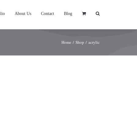
lio
About Us
Contact
Blog
Home
/
Shop
/
acrylic