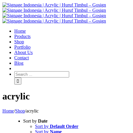
Home
Products
Shop
Portfolio
About Us
Contact
Blog
acrylic
Home
/
Shop
/
acrylic
Sort by
Date
Sort by
Default Order
Sort by
Name