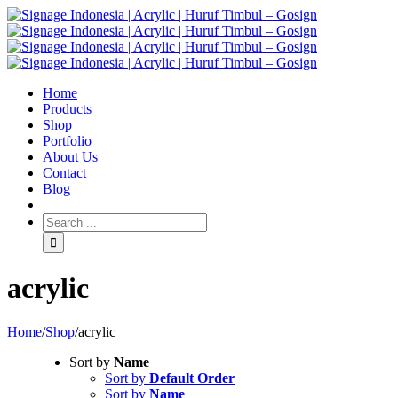
Home
Products
Shop
Portfolio
About Us
Contact
Blog
acrylic
Home
/
Shop
/
acrylic
Sort by
Name
Sort by
Default Order
Sort by
Name