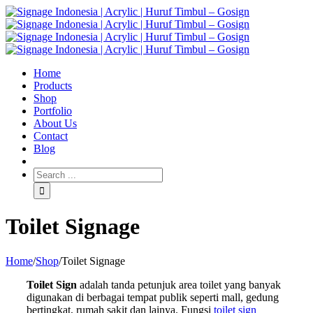
Home
Products
Shop
Portfolio
About Us
Contact
Blog
Toilet Signage
Home
/
Shop
/
Toilet Signage
Toilet Sign
adalah tanda petunjuk area toilet yang banyak
digunakan di berbagai tempat publik seperti mall, gedung
bertingkat, rumah sakit dan lainya. Fungsi
toilet sign