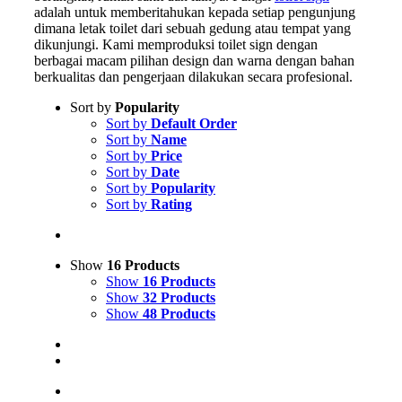
adalah untuk memberitahukan kepada setiap pengunjung
dimana letak toilet dari sebuah gedung atau tempat yang
dikunjungi. Kami memproduksi toilet sign dengan
berbagai macam pilihan design dan warna dengan bahan
berkualitas dan pengerjaan dilakukan secara profesional.
Sort by
Popularity
Sort by
Default Order
Sort by
Name
Sort by
Price
Sort by
Date
Sort by
Popularity
Sort by
Rating
Show
16 Products
Show
16 Products
Show
32 Products
Show
48 Products