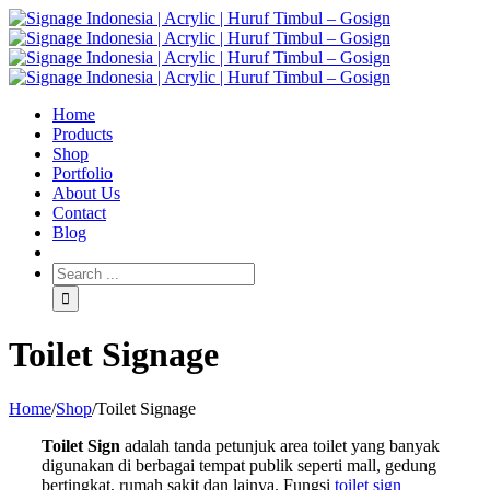
Home
Products
Shop
Portfolio
About Us
Contact
Blog
Toilet Signage
Home
/
Shop
/
Toilet Signage
Toilet Sign
adalah tanda petunjuk area toilet yang banyak
digunakan di berbagai tempat publik seperti mall, gedung
bertingkat, rumah sakit dan lainya. Fungsi
toilet sign