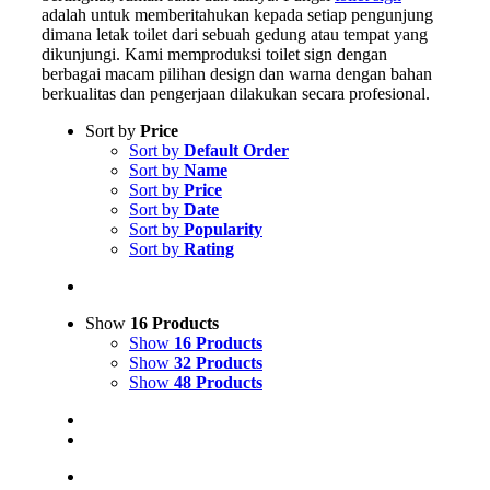
adalah untuk memberitahukan kepada setiap pengunjung
dimana letak toilet dari sebuah gedung atau tempat yang
dikunjungi. Kami memproduksi toilet sign dengan
berbagai macam pilihan design dan warna dengan bahan
berkualitas dan pengerjaan dilakukan secara profesional.
Sort by
Price
Sort by
Default Order
Sort by
Name
Sort by
Price
Sort by
Date
Sort by
Popularity
Sort by
Rating
Show
16 Products
Show
16 Products
Show
32 Products
Show
48 Products