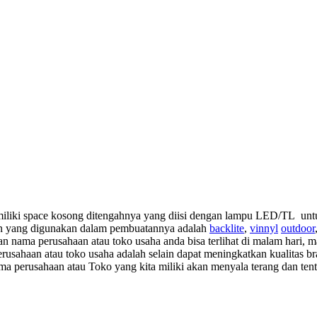
liki space kosong ditengahnya yang diisi dengan lampu LED/TL untuk
an yang digunakan dalam pembuatannya adalah
backlite
,
vinnyl
outdoor
n nama perusahaan atau toko usaha anda bisa terlihat di malam hari,
usahaan atau toko usaha adalah selain dapat meningkatkan kualitas b
ma perusahaan atau Toko yang kita miliki akan menyala terang dan tent