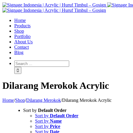
Home
Products
Shop
Portfolio
About Us
Contact
Blog
Dilarang Merokok Acrylic
Home
/
Shop
/
Dilarang Merokok
/
Dilarang Merokok Acrylic
Sort by
Default Order
Sort by
Default Order
Sort by
Name
Sort by
Price
Sort by
Date