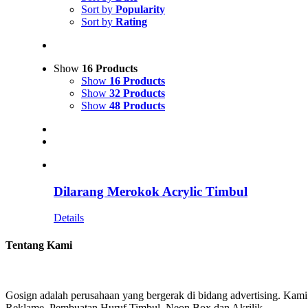
Sort by
Popularity
Sort by
Rating
Show
16 Products
Show
16 Products
Show
32 Products
Show
48 Products
Dilarang Merokok Acrylic Timbul
Details
Tentang Kami
Gosign adalah perusahaan yang bergerak di bidang advertising. Kami
Reklame, Pembuatan Huruf Timbul, Neon Box dan Akrilik.