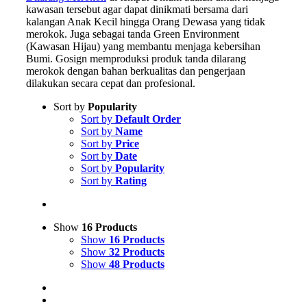
kawasan tersebut agar dapat dinikmati bersama dari
kalangan Anak Kecil hingga Orang Dewasa yang tidak
merokok. Juga sebagai tanda Green Environment
(Kawasan Hijau) yang membantu menjaga kebersihan
Bumi. Gosign memproduksi produk tanda dilarang
merokok dengan bahan berkualitas dan pengerjaan
dilakukan secara cepat dan profesional.
Sort by
Popularity
Sort by
Default Order
Sort by
Name
Sort by
Price
Sort by
Date
Sort by
Popularity
Sort by
Rating
Show
16 Products
Show
16 Products
Show
32 Products
Show
48 Products